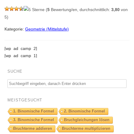
(
5
Bewertung/en, durchschnittlich:
3,80
von
5)
Kategorie:
Geometrie (Mittelstufe)
[wp_ad_camp_2]
[wp_ad_camp_1]
SUCHE
MEISTGESUCHT
1. Binomische Formel
2. Binomische Formel
3. Binomische Formel
Bruchgleichungen lösen
Bruchterme addieren
Bruchterme multiplizieren